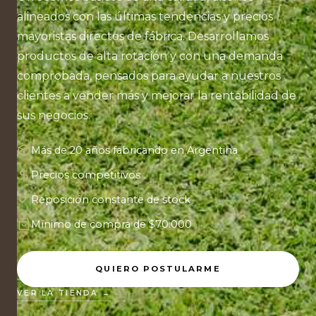
alineados con las últimas tendencias y precios
mayoristas directos de fábrica. Desarrollamos
productos de alta rotación y con una demanda
comprobada, pensados para ayudar a nuestros
clientes a vender más y mejorar la rentabilidad de
sus negocios.
Más de 20 años fabricando en Argentina
Precios competitivos
Reposición constante de stock
Mínimo de compra de $70.000
QUIERO POSTULARME
VER LA TIENDA →